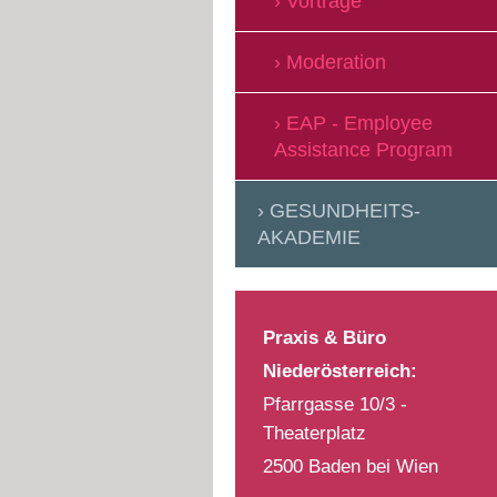
Vorträge
Moderation
EAP - Employee
Assistance Program
GESUNDHEITS-
AKADEMIE
Praxis & Büro
Niederösterreich:
Pfarrgasse 10/3 -
Theaterplatz
2500 Baden bei Wien