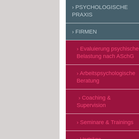
PSYCHOLOGISCHE
PRAXIS
FIRMEN
Evaluierung psychische
Belastung nach ASchG
Arbeitspsychologische
Beratung
Coaching &
Supervision
Seminare & Trainings