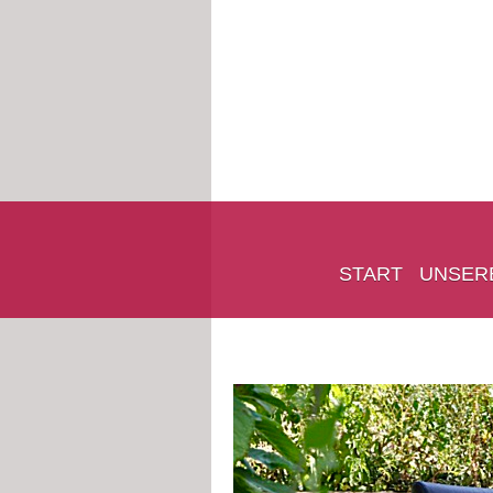
START
UNSER